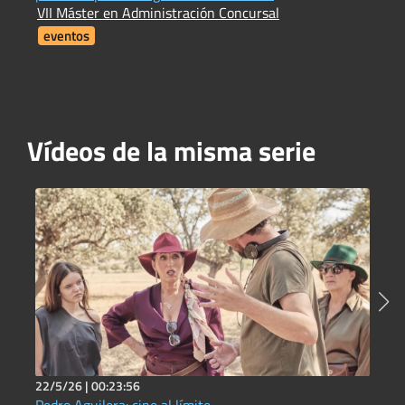
VII Máster en Administración Concursal
i
F
eventos
Vídeos de la misma serie
22/5/26 |
00:23:56
2
Pedro Aguilera: cine al límite
C