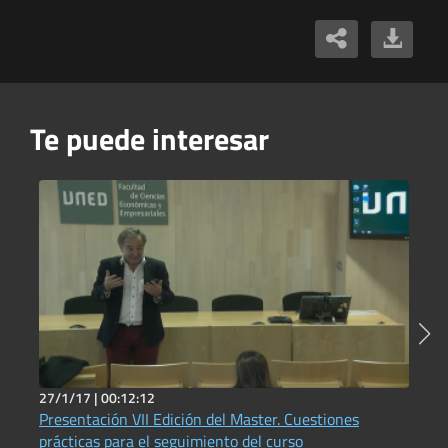
Te puede interesar
27/1/17 |
00:12:12
7
Presentación VII Edición del Master. Cuestiones
1
prácticas para el seguimiento del curso
I