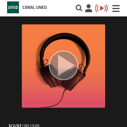
Toggle
naviga
3/2/07
|
00:13:00