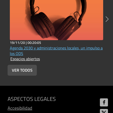
19/11/20 |
00:20:05
1
Agenda 2030 y administraciones locales, un impulso a
H
E
los ODS
Espacios abiertos
VER TODOS
ASPECTOS LEGALES
Accesibilidad