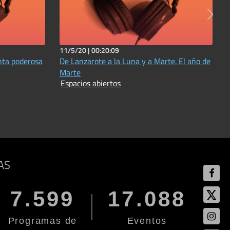
11/5/20 |
00:20:09
nta poderosa
De Lanzarote a la Luna y a Marte. El año de
Marte
Espacios abiertos
AS
7.599
17.088
Programas de
Eventos