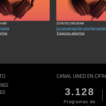
24:00
22/6/20 |
00:20:48
eranza
La conversación una herramie
ertos
Espacios abiertos
TO
CANAL UNED EN CIFR
UNED
3.128
NED
Programas de