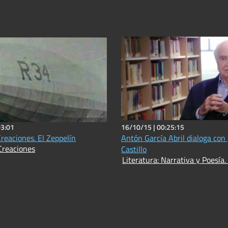
03:01
16/10/15 |
00:25:15
Creaciones. El Zeppelín
Antón García Abril dialoga con
Creaciones
Castillo
Literatura: Narrativa y Poesía.