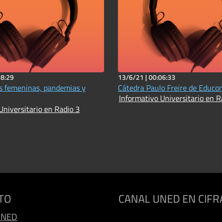
18:29
13/6/21 |
00:06:33
s femeninas, pandemias y
Cátedra Paulo Freire de Educo
Informativo Universitario en R
Universitario en Radio 3
TO
CANAL UNED EN CIFR
UNED