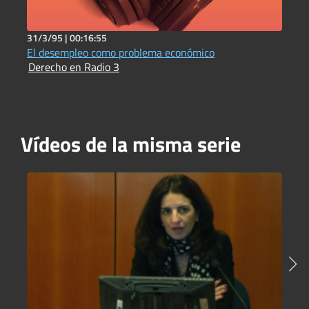
31/3/95 |
00:16:55
3
El desempleo como problema económico
L
Derecho en Radio 3
D
Vídeos de la misma serie