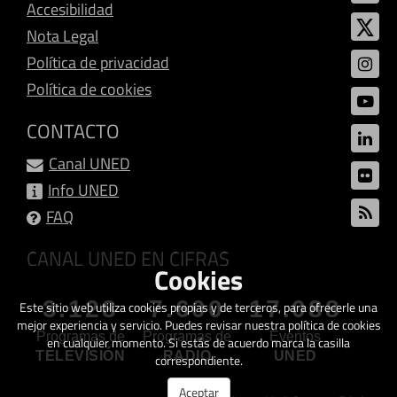
Accesibilidad
Nota Legal
Política de privacidad
Política de cookies
CONTACTO
Canal UNED
Info UNED
FAQ
CANAL UNED EN CIFRAS
Cookies
3.128
7.600
17.088
Este sitio web utiliza cookies propias y de terceros, para ofrecerle una
mejor experiencia y servicio. Puedes revisar nuestra política de cookies
Programas de
Programas de
Eventos
en cualquier momento. Si estás de acuerdo marca la casilla
TELEVISIÓN
RADIO
UNED
correspondiente.
Aceptar