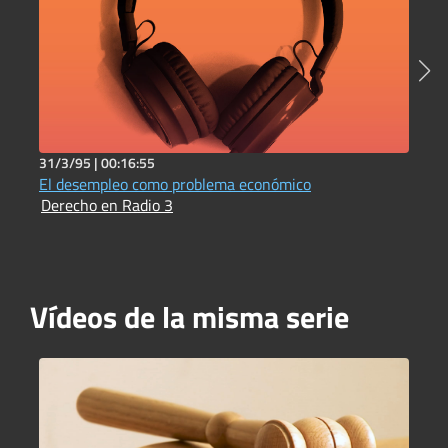
31/3/95 |
00:16:55
3
El desempleo como problema económico
L
Derecho en Radio 3
D
Vídeos de la misma serie