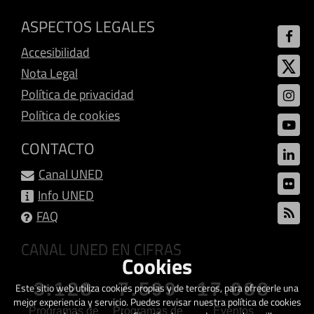
ASPECTOS LEGALES
Accesibilidad
Nota Legal
Política de privacidad
Política de cookies
CONTACTO
Canal UNED
Info UNED
FAQ
CANAL UNED EN CIFRAS
Cookies
3.128
7.599
17.088
Este sitio web utiliza cookies propias y de terceros, para ofrecerle una
mejor experiencia y servicio. Puedes revisar nuestra política de cookies
Programas de
Programas de
Eventos