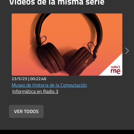
Vídeos de la misma serie
23/5/25 |
00:22:46
2
Museo de Historia de la Computación
L
Informática en Radio 3
d
I
VER TODOS