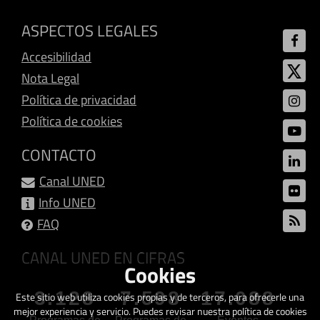
ASPECTOS LEGALES
Accesibilidad
Nota Legal
Política de privacidad
Política de cookies
CONTACTO
Canal UNED
Info UNED
FAQ
CANAL UNED EN CIFRAS
Cookies
3.128
7.598
17.088
Este sitio web utiliza cookies propias y de terceros, para ofrecerle una
mejor experiencia y servicio. Puedes revisar nuestra política de cookies