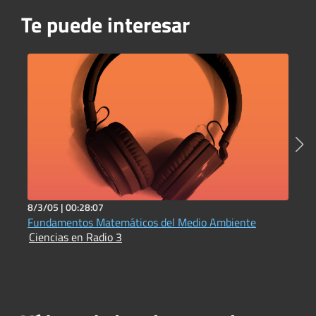
Te puede interesar
8/3/05 |
00:28:07
1
Fundamentos Matemáticos del Medio Ambiente
L
Ciencias en Radio 3
p
C