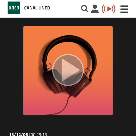
Toggle
naviga
13/12/06
|
00:29:13