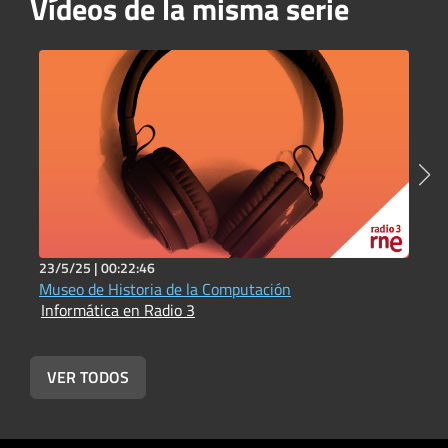
Vídeos de la misma serie
23/5/25 |
00:22:46
2
Museo de Historia de la Computación
L
Informática en Radio 3
d
I
VER TODOS