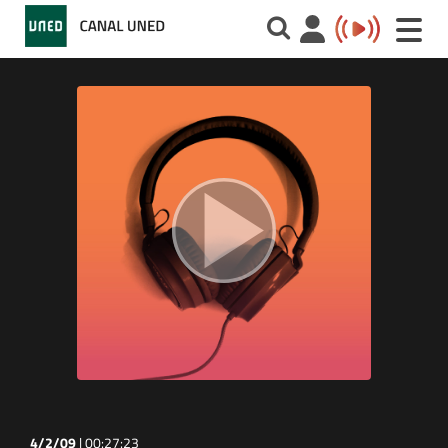
Toggle
naviga
4/2/09
|
00:27:23