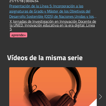
21/11/18 |
00:04:54
1
Presentación de la Línea 5: Incorporación a las
¿
asignaturas de Grado y Máster de los Objetivos del
P
E
Desarrollo Sostenible (ODS) de Naciones Unidas y los
X Jornadas de Investigación en Innovación Docente de
valores que promueven
la UNED. Innovación educativa en la era digital. Linea
5
aprende+
Vídeos de la misma serie