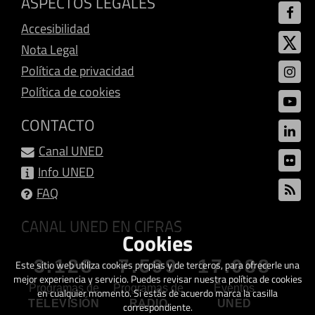
ASPECTOS LEGALES
Accesibilidad
Nota Legal
Política de privacidad
Política de cookies
CONTACTO
Canal UNED
Info UNED
FAQ
CANAL UNED EN CIFRAS
Cookies
3.128
7.599
17.088
Este sitio web utiliza cookies propias y de terceros, para ofrecerle una
mejor experiencia y servicio. Puedes revisar nuestra política de cookies
Programas de
Programas de
Eventos
en cualquier momento. Si estás de acuerdo marca la casilla
TELEVISIÓN
RADIO
UNED
correspondiente.