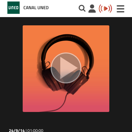
Toggle
naviga
24/9/14
|
01:00:00