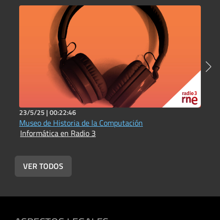
23/5/25 |
00:22:46
2
Museo de Historia de la Computación
L
Informática en Radio 3
d
I
VER TODOS