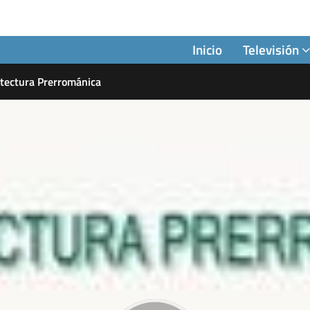
Inicio
Televisión
itectura Prerrománica