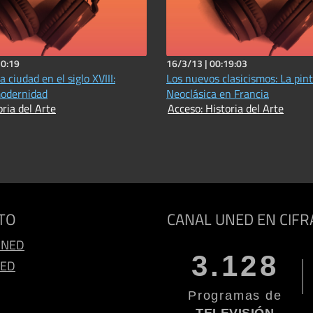
20:19
16/3/13 |
00:19:03
a ciudad en el siglo XVIII:
Los nuevos clasicismos: La pin
modernidad
Neoclásica en Francia
oria del Arte
Acceso: Historia del Arte
TO
CANAL UNED EN CIFR
UNED
3.128
NED
Programas de
TELEVISIÓN