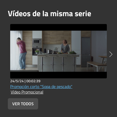
Vídeos de la misma serie
24/5/24 |
00:02:39
3
Promoción corto "Sopa de pescado"
T
Vídeo Promocional
V
VER TODOS