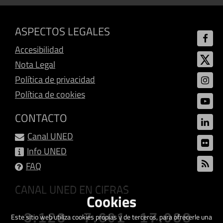
ASPECTOS LEGALES
Accesibilidad
Nota Legal
Política de privacidad
Política de cookies
CONTACTO
Canal UNED
Info UNED
FAQ
CANAL UNED EN CIFRAS
Cookies
3.128
7.601
17.088
Este sitio web utiliza cookies propias y de terceros, para ofrecerle una