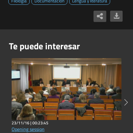
Filología
Documentación
Lengua y literatura
Te puede interesar
23/11/16 |
00:23:45
2
Opening session
H