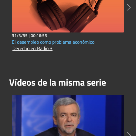
31/3/95 |
00:16:55
3
El desempleo como problema económico
L
Derecho en Radio 3
D
Vídeos de la misma serie