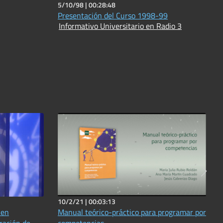
5/10/98 |
00:28:48
Presentación del Curso 1998-99
Informativo Universitario en Radio 3
10/2/21 |
00:03:13
 en
Manual teórico-práctico para programar por
oración de
competencias