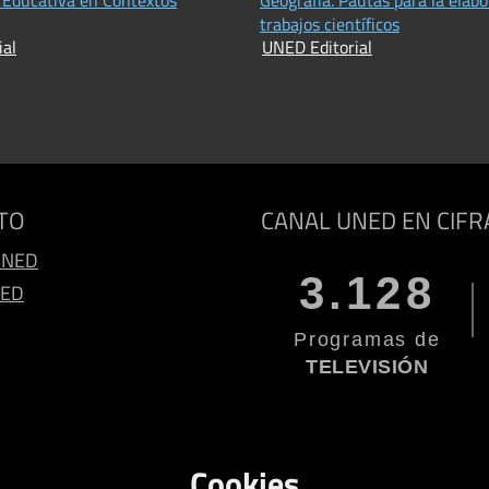
trabajos científicos
ial
UNED Editorial
TO
CANAL UNED EN CIFR
UNED
3.128
NED
Programas de
TELEVISIÓN
Cookies