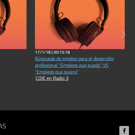
17/1/18 |
00:15:18
Búsqueda de empleo para el desarrollo
profesional “Empleos que puedo” VS
“Empleos que quiero"
COIE en Radio 3
AS