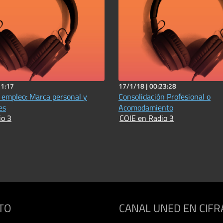
31:17
17/1/18 |
00:23:28
empleo: Marca personal y
Consolidación Profesional o
es
Acomodamiento
io 3
COIE en Radio 3
TO
CANAL UNED EN CIFR