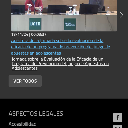
18/11/24 |
00:03:37
1
Apertura de la Jornada sobre la evaluación de la
C
eficacia de un programa de prevención del juego de
e
J
apuestas en adolescentes
P
Jornada sobre la Evaluación de la Eficacia de un
A
Programa de Prevención del Juego de Apuestas en
Adolescentes
VER TODOS
ASPECTOS LEGALES
Accesibilidad