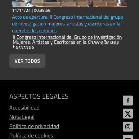
11/11/24 |
00:38:58
1
Acto de apertura: II Congreso Internacional del grupo
M
de investigación mujeres, artistas y escritoras en la
d
I
querelle des demmes
M
II Congreso Internacional del Grupo de Investigación

Mujeres, Artistas y Escritoras en la 𝘘𝘶𝘦𝘳𝘦𝘭𝘭𝘦 𝘥𝘦𝘴
𝘍𝘦𝘮𝘮𝘦𝘴
VER TODOS
ASPECTOS LEGALES
Accesibilidad
Nota Legal
Política de privacidad
Política de cookies