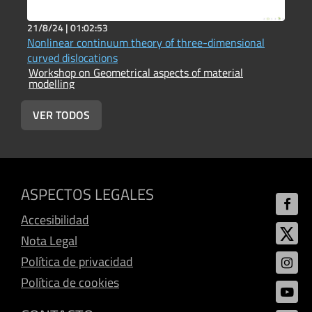
21/8/24 |
01:02:53
2
Nonlinear continuum theory of three-dimensional
I
curved dislocations
M
Workshop on Geometrical aspects of material
W
modelling
m
VER TODOS
ASPECTOS LEGALES
Accesibilidad
Nota Legal
Política de privacidad
Política de cookies