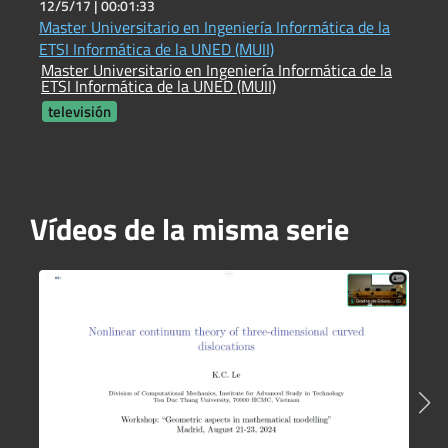
12/5/17 |
00:01:33
2
Master Universitario en Ingeniería Informática de la
I
ETSI Informática de la UNED (MUII)
e
Master Universitario en Ingeniería Informática de la
J
ETSI Informática de la UNED (MUII)
S
televisión
Vídeos de la misma serie