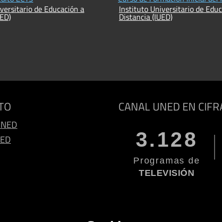
iversitario de Educación a
Instituto Universitario de Edu
UED)
Distancia (IUED)
TO
CANAL UNED EN CIFR
UNED
3.128
NED
Programas de
TELEVISIÓN