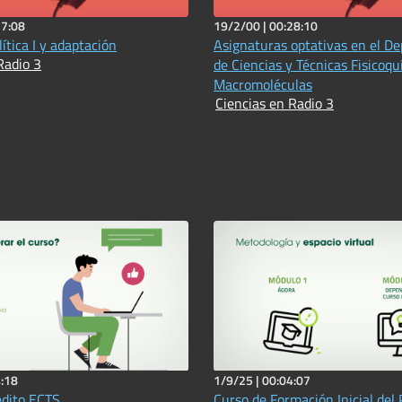
27:08
19/2/00 |
00:28:10
ítica I y adaptación
Asignaturas optativas en el D
Radio 3
de Ciencias y Técnicas Fisicoquímicas.
Macromoléculas
Ciencias en Radio 3
:18
1/9/25 |
00:04:07
édito ECTS
Curso de Formación Inicial del