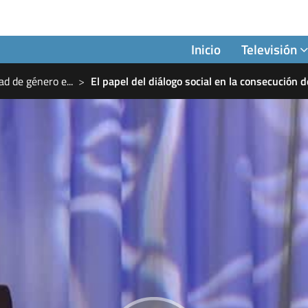
Inicio
Televisión
ad de género e
...
El papel del diálogo social en la consecución 