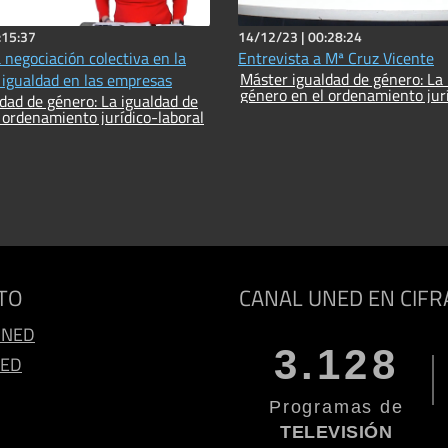
:15:37
14/12/23 |
00:28:24
a negociación colectiva en la
Entrevista a Mª Cruz Vicente
Máster igualdad de género: La 
a igualdad en las empresas
género en el ordenamiento jurí
dad de género: La igualdad de
 ordenamiento jurídico-laboral
TO
CANAL UNED EN CIFR
UNED
3.128
NED
Programas de
TELEVISIÓN