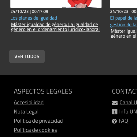
24/10/23 |
00:17:09
24/10/23 |
00
Los planes de igualdad
El papel de l
Máster igualdad de género: La igualdad de
gestión de l
género en el ordenamiento jurídico-laboral
Máster igual
género en el
VER TODOS
ASPECTOS LEGALES
CONTAC
Accesibilidad
Canal 
Nota Legal
Info U
Política de privacidad
FAQ
Política de cookies