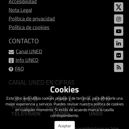
Accesibilidad
Nota Legal
Política de privacidad
Política de cookies
CONTACTO
Canal UNED
Info UNED
FAQ
CANAL UNED EN CIFRAS
Cookies
3.128
7.601
17.088
Este sitio web utiliza cookies propias y de terceros, para ofrecerle una
mejor experiencia y servicio. Puedes revisar nuestra política de cookies
Programas de
Programas de
Eventos
en cualquier momento. Si estás de acuerdo marca la casilla
TELEVISIÓN
RADIO
UNED
correspondiente.
Aceptar
Creado con
GalicasterMediaServer
por Teltek