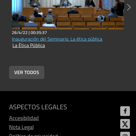
26/4/22 |
00:35:37
2
Inauguración del Seminario. La ética pública
L
La Ética Pública
L
VER TODOS
ASPECTOS LEGALES
Accesibilidad
Nota Legal