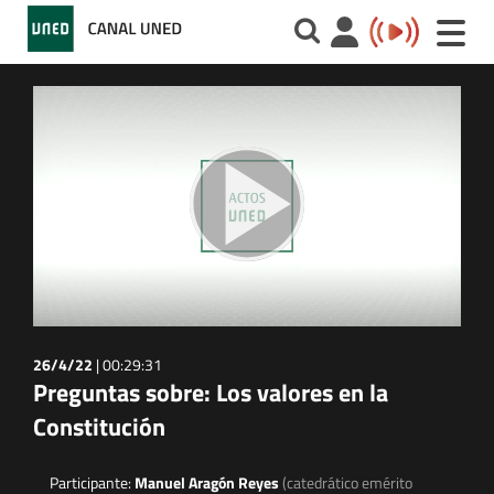
Toggle
naviga
26/4/22
|
00:29:31
Preguntas sobre: Los valores en la
Constitución
Participante:
Manuel Aragón Reyes
(catedrático emérito