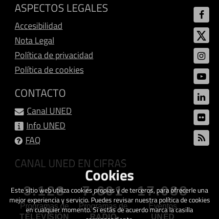
ASPECTOS LEGALES
Accesibilidad
Nota Legal
Política de privacidad
Política de cookies
CONTACTO
Canal UNED
Info UNED
FAQ
CANAL UNED EN CIFRAS
Cookies
3.128
7.601
17.088
Este sitio web utiliza cookies propias y de terceros, para ofrecerle una
mejor experiencia y servicio. Puedes revisar nuestra política de cookies
Programas de
Programas de
Eventos
en cualquier momento. Si estás de acuerdo marca la casilla
TELEVISIÓN
RADIO
UNED