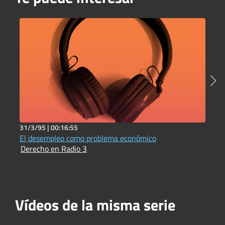
31/3/95 |
00:16:55
3
El desempleo como problema económico
L
Derecho en Radio 3
D
Vídeos de la misma serie