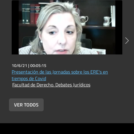
10/6/21 |
00:05:15
1
Presentación de las Jornadas sobre los ERE's en
L
tiempos de Covid
i
Facultad de Derecho. Debates Jurídicos
a
F
VER TODOS