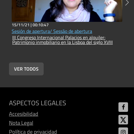
15/11/21 |
00:10:47
1
Sesión de apertura/ Sessão de abertura
D
III Congreso Internacional Palacios en alquiler:
p
Patrimonio inmobiliario en la Lisboa del siglo XVIII
I
P
VER TODOS
ASPECTOS LEGALES
Accesibilidad
Nota Legal
Política de privacidad