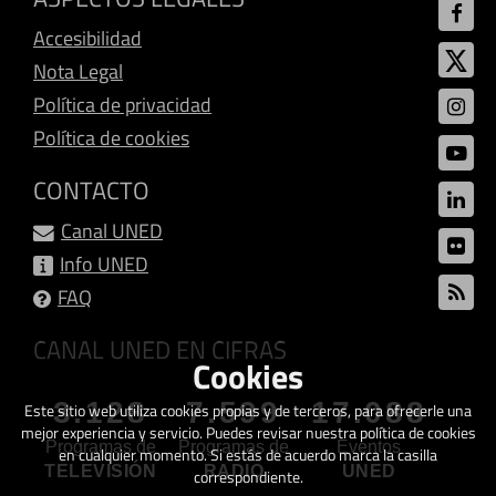
Accesibilidad
Nota Legal
Política de privacidad
Política de cookies
CONTACTO
Canal UNED
Info UNED
FAQ
CANAL UNED EN CIFRAS
Cookies
3.128
7.599
17.088
Este sitio web utiliza cookies propias y de terceros, para ofrecerle una
mejor experiencia y servicio. Puedes revisar nuestra política de cookies
Programas de
Programas de
Eventos
en cualquier momento. Si estás de acuerdo marca la casilla
TELEVISIÓN
RADIO
UNED
correspondiente.