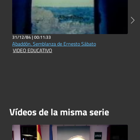
31/12/84 |
00:11:33
2
Abaddón. Semblanza de Ernesto Sábato
R
VIDEO EDUCATIVO
D
Vídeos de la misma serie