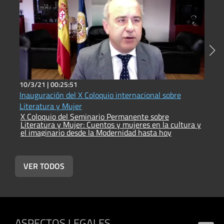
10/3/21 |
00:25:51
1
Inauguración del X Coloquio internacional sobre
A
X
Literatura y Mujer
L
X Coloquio del Seminario Permanente sobre
e
Literatura y Mujer: Cuentos y mujeres en la cultura y
el imaginario desde la Modernidad hasta hoy
VER TODOS
ASPECTOS LEGALES