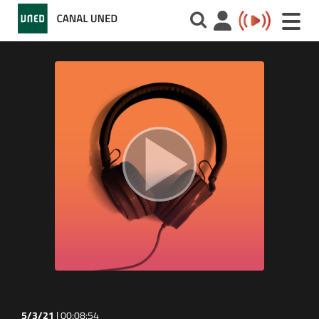
Toggle
naviga
5/3/21
|
00:08:54