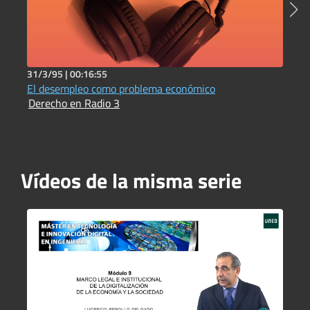
31/3/95 |
00:16:55
3
El desempleo como problema económico
L
Derecho en Radio 3
D
Vídeos de la misma serie