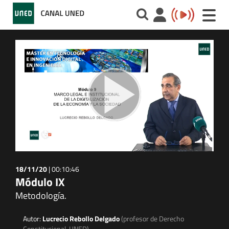
Toggle
naviga
18/11/20
|
00:10:46
Módulo IX
Metodología.
Autor:
Lucrecio Rebollo Delgado
(profesor de Derecho
Constitucional, UNED)