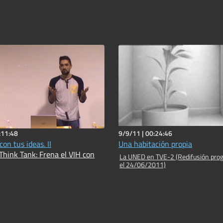
:11:48
9/9/11 |
00:24:46
con tus ideas. II
Una habitación propia
Think Tank: Frena el VIH con
La UNED en TVE-2 (Redifusión pro
el 24/06/2011)