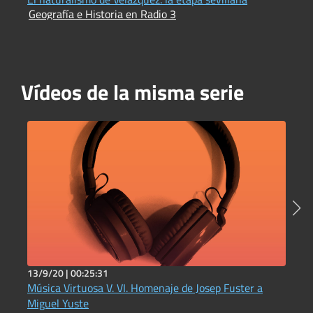
Geografía e Historia en Radio 3
e
G
Vídeos de la misma serie
13/9/20 |
00:25:31
6
Música Virtuosa V. VI. Homenaje de Josep Fuster a
C
Miguel Yuste
p