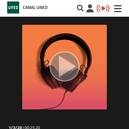
Toggle
naviga
1/3/20
|
00:25:20