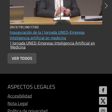
20/2/19 |
00:17:02
2
Inauguración de la I Jornada UNED-Empresa
P
Inteligencia artificial en medicina
I
I Jornada UNED-Empresa: Inteligencia Artificial en
I
Medicina
M
VER TODOS
ASPECTOS LEGALES
Accesibilidad
Nota Legal
Política de privacidad