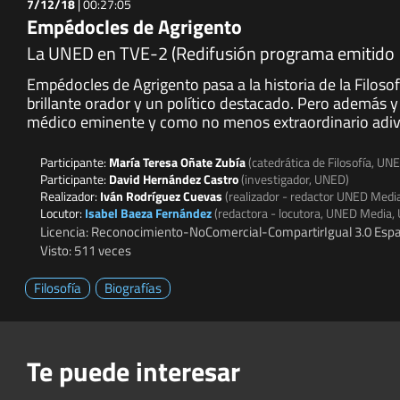
7/12/18
|
00:27:05
Empédocles de Agrigento
La UNED en TVE-2 (Redifusión programa emitido
Empédocles de Agrigento pasa a la historia de la Filosof
brillante orador y un político destacado. Pero además
médico eminente y como no menos extraordinario adiv
Participante:
María Teresa Oñate Zubía
(catedrática de Filosofía, UN
Participante:
David Hernández Castro
(investigador, UNED)
Realizador:
Iván Rodríguez Cuevas
(realizador - redactor UNED Medi
Locutor:
Isabel Baeza Fernández
(redactora - locutora, UNED Media,
Licencia: Reconocimiento-NoComercial-CompartirIgual 3.0 Espa
Visto: 511 veces
Filosofía
Biografías
Te puede interesar