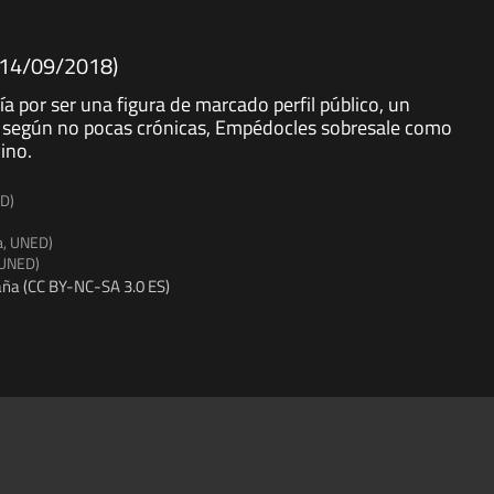
 14/09/2018)
ía por ser una figura de marcado perfil público, un
 y según no pocas crónicas, Empédocles sobresale como
ino.
ED)
a, UNED)
 UNED)
ña (CC BY-NC-SA 3.0 ES)