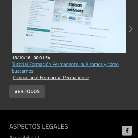
18/10/16 |
00:01:54
2
Tutorial Formación Permanente: qué somos y cómo
M
buscarnos
(
Promocional Formación Permanente
P
VER TODOS
ASPECTOS LEGALES
Accesibilidad