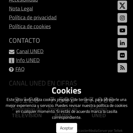
Nota Legal
Política de privacidad
Política de cookies
CONTACTO
Canal UNED
Info UNED
FAQ
CANAL UNED EN CIFRAS
Cookies
3.128
7.599
17.088
Este sitio web utiliza cookies propias y de terceros, para ofrecerle una
mejor experiencia y servicio. Puedes revisar nuestra política de cookies
Programas de
Programas de
Eventos
en cualquier momento. Si estás de acuerdo marca la casilla
TELEVISIÓN
RADIO
UNED
correspondiente.
Aceptar
Creado con
GalicasterMediaServer
por Teltek