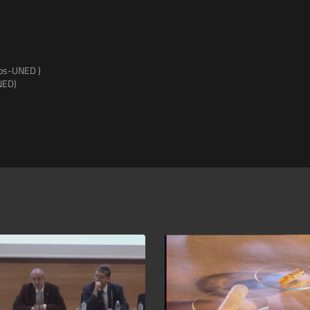
cos-UNED )
NED)