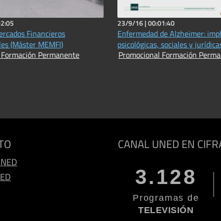
02:05
23/9/16 |
00:01:40
rcados Financieros
Enfermedad de Alzheimer: impl
les (Máster MEMFI)
psicológicas, sociales y jurídica
 Formación Permanente
Promocional Formación Perm
TO
CANAL UNED EN CIFR
UNED
3.128
NED
Programas de
TELEVISIÓN