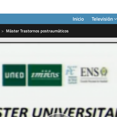
Inicio
Televisión
Máster Trastornos postraumáticos