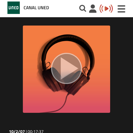
Toggle
naviga
10/2/07
|
00:17:37