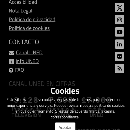
Accesibilidad
Nota Legal
Política de privacidad
Política de cookies
CONTACTO
Canal UNED
Info UNED
FAQ
CANAL UNED EN CIFRAS
Cookies
3.128
7.598
17.088
Este sitio web utiliza cookies propias y de terceros, para ofrecerle una
mejor experiencia y servicio. Puedes revisar nuestra política de cookies
Programas de
Programas de
Eventos
en cualquier momento. Si estás de acuerdo marca la casilla
TELEVISIÓN
RADIO
UNED
correspondiente.
Aceptar
Creado con
GalicasterMediaServer
por Teltek