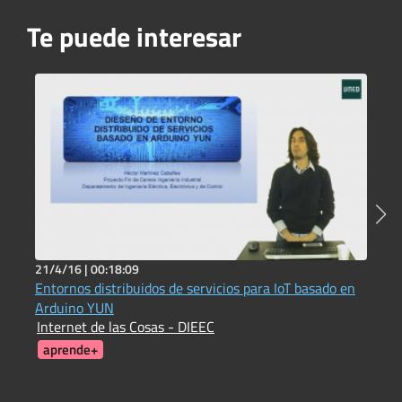
Te puede interesar
21/4/16 |
00:18:09
2
Entornos distribuidos de servicios para IoT basado en
E
Arduino YUN
O
Internet de las Cosas - DIEEC
J
aprende+