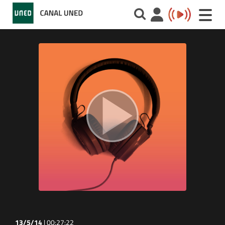
Toggle
naviga
13/5/14
|
00:27:22