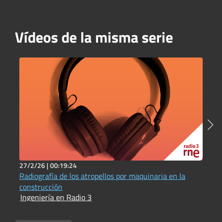
Vídeos de la misma serie
27/2/26 |
00:19:24
1
Radiografía de los atropellos por maquinaria en la
I
I
construcción
Ingeniería en Radio 3