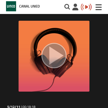
Toggle
naviga
5/12/11
|
00:18:18