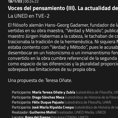
18/1/03
|
00:24:22
Voces del pensamiento (III). La actualidad d
La UNED en TVE-2
El filósofo alemán Hans-Georg Gadamer, fundador de la
vertidas en su obra maestra, "Verdad y Método", public
maestro Jürgen Habermas a la cabeza, le tachaban de 
traicionaba la tradición de la hermenéutica. Ni siquier
estaba contento con “Verdad y Método”, pues le acusaba
desembocar en un historicismo o un inmanentismo fen
convertido en la obra cumbre referencial de la segunda
como espacio de las diferencias y la pluralidad propo
sobrepasa las limitaciones de su propia obra.
Una propuesta de: Teresa Oñate.
Participante:
María Teresa Oñate y Zubía
(catedrática de Filosofía, 
Participante:
Diego Sánchez Meca
(catedrático de Historia de la Fil
Participante:
Félix Duque Pajuelo
(catedrático de Filosofía, UAM)
Participante:
José María Ripalda Crespo
(catedrático de Historia de l
Realizador:
Guillermo Moliní
(realizador, UNED Media, UNED)
Locutor:
Rosa del Fresno
(locutora CEMAV, UNED)