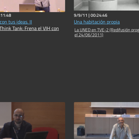
:11:48
9/9/11 |
00:24:46
con tus ideas. II
Una habitación propia
Think Tank: Frena el VIH con
La UNED en TVE-2 (Redifusión pro
el 24/06/2011)