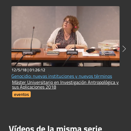
12/5/18 |
01:26:12
2
Genocidio: nuevas instituciones y nuevos términos
E
Máster Universitario en Investigación Antropológica y
e
sus Aplicaciones 2018
I
eventos
Vídeos de la misma serie