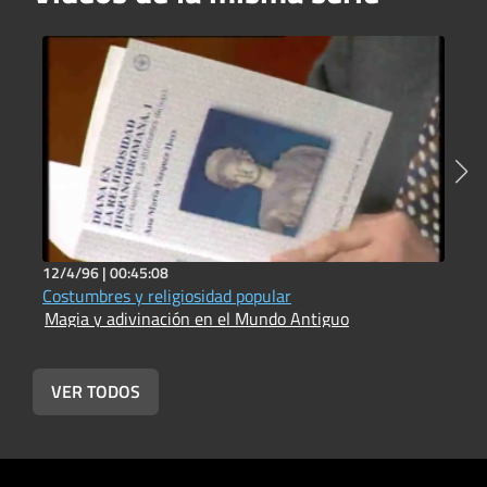
12/4/96 |
00:45:08
1
Costumbres y religiosidad popular
M
Magia y adivinación en el Mundo Antiguo
M
VER TODOS