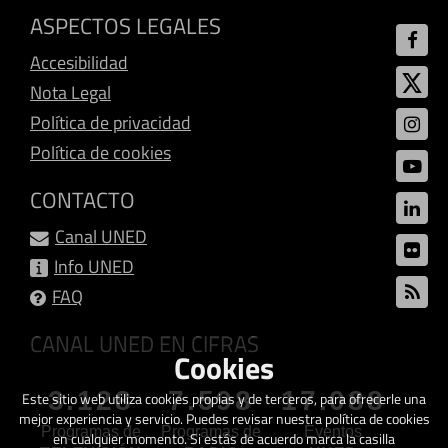
ASPECTOS LEGALES
Accesibilidad
Nota Legal
Política de privacidad
Política de cookies
CONTACTO
Canal UNED
Info UNED
FAQ
CANAL UNED EN CIFRAS
Cookies
3.128
7.598
17.088
Este sitio web utiliza cookies propias y de terceros, para ofrecerle una
mejor experiencia y servicio. Puedes revisar nuestra política de cookies
Programas de
Programas de
Eventos
en cualquier momento. Si estás de acuerdo marca la casilla