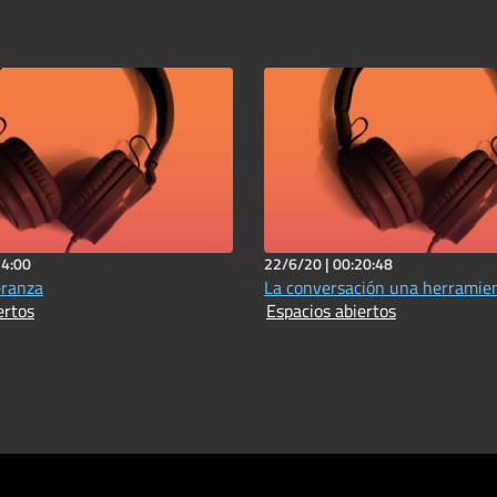
24:00
22/6/20 |
00:20:48
eranza
La conversación una herramie
ertos
Espacios abiertos