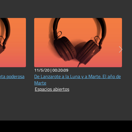
11/5/20 |
00:20:09
nta poderosa
De Lanzarote a la Luna y a Marte. El año de
Marte
Espacios abiertos