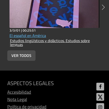
3/3/01 |
00:25:51
2
El español en América
G
Estudios lingüísticos y didácticos. Estudios sobre
E
lenguas
l
VER TODOS
ASPECTOS LEGALES
Accesibilidad
Nota Legal
Política de privacidad