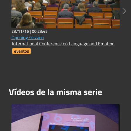
23/11/16 |
00:23:45
2
Opening session
H
International Conference on Language and Emotion
H
eventos
Vídeos de la misma serie