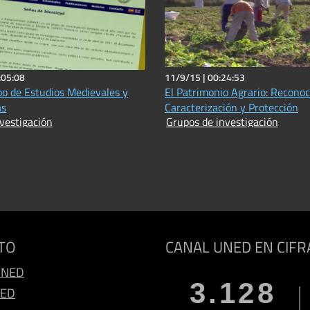
:05:08
11/9/15 |
00:24:53
o de Estudios Medievales y
El Patrimonio Agrario: Reconoc
as
Caracterización y Protección
vestigación
Grupos de investigación
TO
CANAL UNED EN CIFR
UNED
3.128
NED