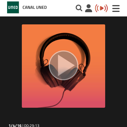
Toggle
naviga
1/4/16
|
00:29:13