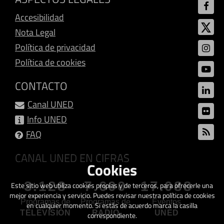
Accesibilidad
Nota Legal
Política de privacidad
Política de cookies
CONTACTO
Canal UNED
Info UNED
FAQ
CANAL UNED EN CIFRAS
Cookies
3.128
7.600
17.088
Este sitio web utiliza cookies propias y de terceros, para ofrecerle una
mejor experiencia y servicio. Puedes revisar nuestra política de cookies
Programas de
Programas de
Eventos
en cualquier momento. Si estás de acuerdo marca la casilla
TELEVISIÓN
RADIO
UNED
correspondiente.