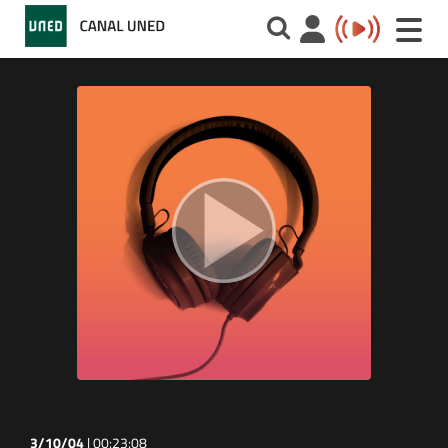
Toggle
naviga
3/10/04
|
00:23:08