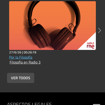
27/6/26 |
00:26:19
1
Por la Filosofía
L
Filosofía en Radio 3
e
F
VER TODOS
ASPECTOS LEGALES