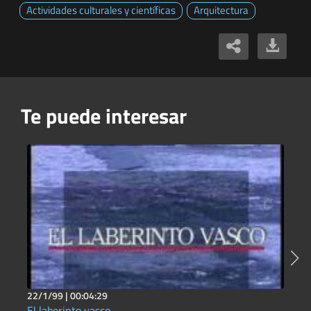
Actividades culturales y científicas
Arquitectura
Te puede interesar
22/1/99 |
00:04:29
2
El laberinto vasco
9