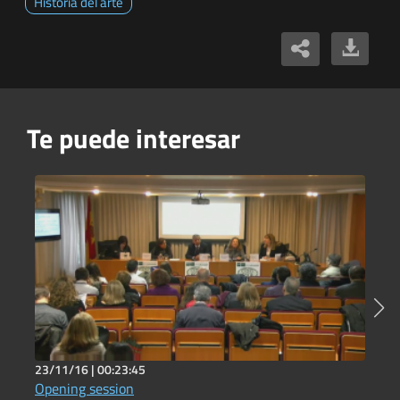
Historia del arte
Te puede interesar
23/11/16 |
00:23:45
2
Opening session
H