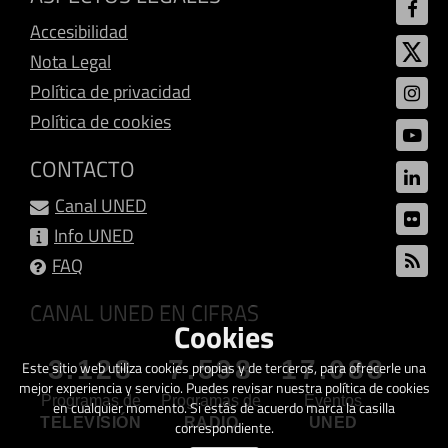
Accesibilidad
Nota Legal
Política de privacidad
Política de cookies
CONTACTO
Canal UNED
Info UNED
FAQ
CANAL UNED EN CIFRAS
Cookies
3.128
7.598
17.088
Este sitio web utiliza cookies propias y de terceros, para ofrecerle una
mejor experiencia y servicio. Puedes revisar nuestra política de cookies
Programas de
Programas de
Eventos
en cualquier momento. Si estás de acuerdo marca la casilla
TELEVISIÓN
RADIO
UNED
correspondiente.