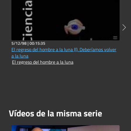
5/12/98 |
00:15:35
2
El regreso del hombre a la luna (I). Deberíamos volver
P
a la luna
Fit
El regreso del hombre a la luna
A
P
H
2
Vídeos de la misma serie