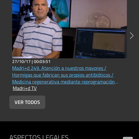
27/10/17 |
00:03:51
2
Madri+d 249. Atención a nuestros mayores /
M
Hormigas que fabrican sus propios antibióticos /
P
Medicina regenerativa mediante reprogramación
A
Madri+d TV
M
celular
VER TODOS
ASPECTOS LEGALES